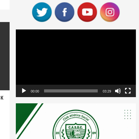
Reproductor
de
vídeo
00:00
03:29
CK