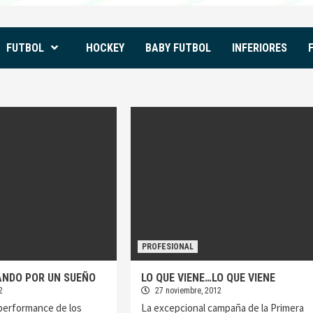
FUTBOL
HOCKEY
BABY FUTBOL
INFERIORES
PROFESIONAL
GANDO POR UN SUEÑO
LO QUE VIENE…LO QUE VIENE
2
27 noviembre, 2012
 performance de los
La excepcional campaña de la Primera