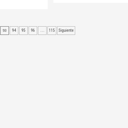
93
…
94
95
96
115
Siguiente