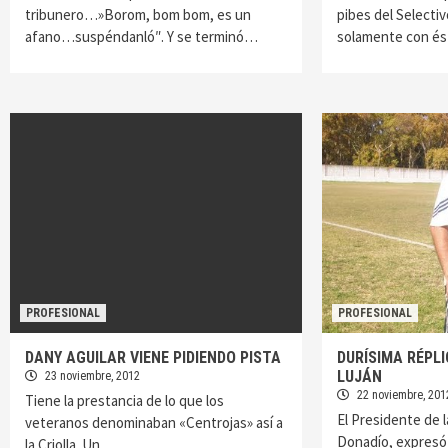
tribunero…»Borom, bom bom, es un
pibes del Selectiv
afano…suspéndanló″. Y se terminó…
solamente con é
PROFESIONAL
PROFESIONAL
DANY AGUILAR VIENE PIDIENDO PISTA
DURÍSIMA RÉPLI
LUJÁN
23 noviembre, 2012
22 noviembre, 201
Tiene la prestancia de lo que los
El Presidente de 
veteranos denominaban «Centrojas» así a
Donadío, expres
la Criolla. Un…